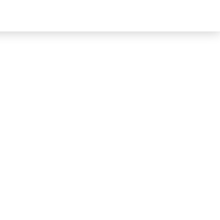
stop Casino
Non Gamstop Casino